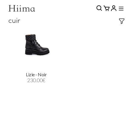
cuir
Lizie - Noir
230.00
€